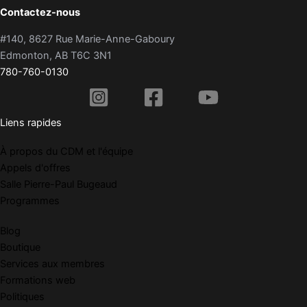
Contactez-nous
#140, 8627 Rue Marie-Anne-Gaboury
Edmonton, AB T6C 3N1
780-760-0130
Liens rapides
À propos du CDM et l'équipe
Appels d'offres
Salle Pierre-Paul Bugeaud
Programmes
Blog
Boutique
Services aux membres
Formations web
Politiques