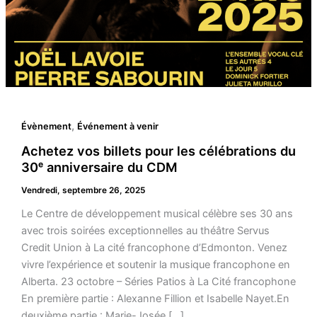
,
Évènement
Événement à venir
Achetez vos billets pour les célébrations du
30ᵉ anniversaire du CDM
Vendredi, septembre 26, 2025
Le Centre de développement musical célèbre ses 30 ans
avec trois soirées exceptionnelles au théâtre Servus
Credit Union à La cité francophone d’Edmonton. Venez
vivre l’expérience et soutenir la musique francophone en
Alberta. 23 octobre – Séries Patios à La Cité francophone
En première partie : Alexanne Fillion et Isabelle Nayet.En
deuxième partie : Marie-Josée […]