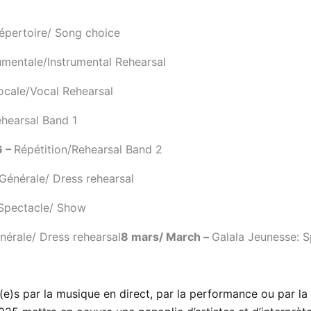
épertoire/ Song choice
rumentale/Instrumental Rehearsal
ocale/Vocal Rehearsal
ehearsal Band 1
6 –
Répétition/Rehearsal Band 2
Générale/ Dress rehearsal
 Spectacle/ Show
nérale/ Dress rehearsal
8 mars/ March –
Galala Jeunesse: 
é(e)s par la musique en direct, par la performance ou par 