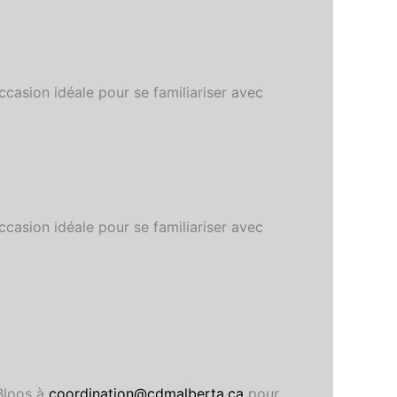
ccasion idéale pour se familiariser avec
ccasion idéale pour se familiariser avec
Bloos à
coordination@cdmalberta.ca
pour