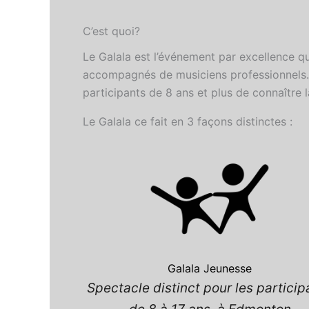
C’est quoi?
Le Galala est l’événement par excellence qu
accompagnés de musiciens professionnels.
participants de 8 ans et plus de connaître l
Le Galala ce fait en 3 façons distinctes :
Galala Jeunesse
Spectacle distinct pour les particip