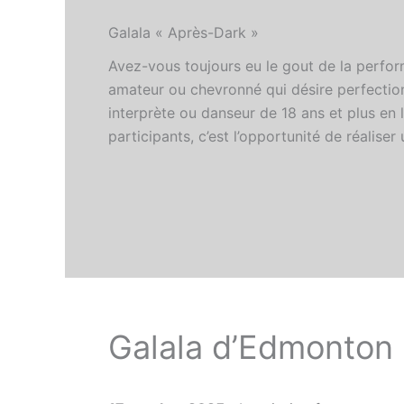
Galala « Après-Dark »
Avez-vous toujours eu le gout de la perform
amateur ou chevronné qui désire perfectio
interprète ou danseur de 18 ans et plus en l
participants, c’est l’opportunité de réalise
Galala d’Edmonton