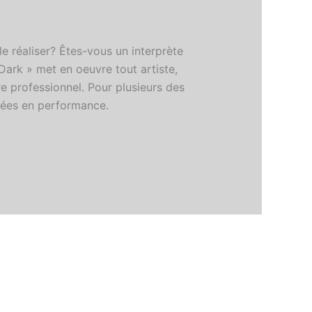
le réaliser? Êtes-vous un interprète
ark » met en oeuvre tout artiste,
re professionnel. Pour plusieurs des
innées en performance.