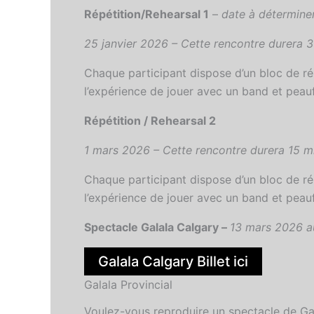
Répétition/Rehearsal 1
–
date à détermine
25 janvier 2026 – Cette rencontre durera 3
Chaque participant dispose d’un bloc de rép
l’expérience de jouer avec un band et peauf
Répétition / Rehearsal 2
1 mars 2026 – Cette rencontre durera 15 mi
Chaque participant dispose d’un bloc de rép
l’expérience de jouer avec un band et peauf
Spectacle Galala Calgary –
13 mars 2026 a
Galala Calgary Billet ici
Galala Provincial
Voulez-vous reproduire un spectacle de Ga