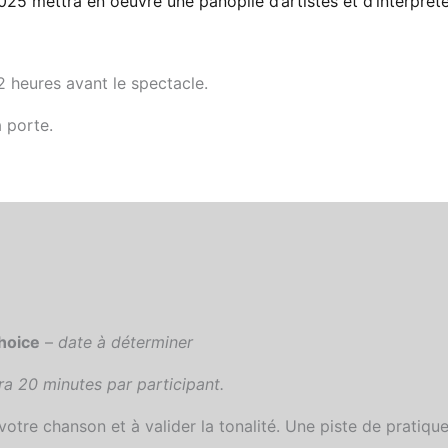
25 mettra en oeuvre une panoplie d’artistes et d’interprèt
 2 heures avant le spectacle.
a porte.
hoice
–
date à déterminer
 20 minutes par participant.
 votre chanson et à valider la tonalité. Une piste de pratiq