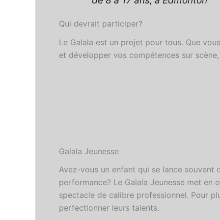
de 8 à 17 ans, à Edmonton
Qui devrait participer?
Le Galala est un projet pour tous. Que vou
et développer vos compétences sur scène, le 
Galala Jeunesse
Avez-vous un enfant qui se lance souvent d
performance? Le Galala Jeunesse met en oeuv
spectacle de calibre professionnel. Pour pl
perfectionner leurs talents.