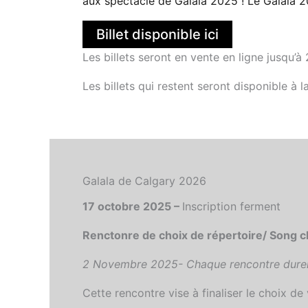
aux spectacle de Galala 2025 ! Le Galala 20
Billet disponible ici
Les billets seront en vente en ligne jusqu’à
Les billets qui restent seront disponible à l
Galala de Calgary 2026
17 octobre 2025 –
Inscription ferment
Renctonre de choix de répertoire/ Song c
2 Novembre 2025- Chaque rencontre durera
Cette rencontre vise à finaliser le choix de