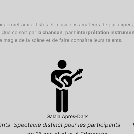
i permet aux artistes et musiciens amateurs de participer à
 Que ce soit par
la chanson
, par
l’interprétation instrume
a magie de la scène et de faire connaître leurs talents.
Galala Après-Dark
ants
Spectacle distinct pour les participants