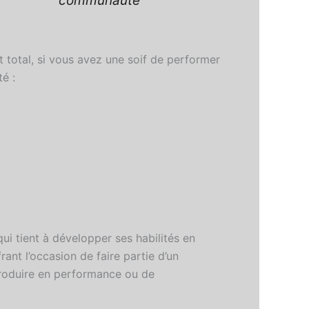
communauté
 total, si vous avez une soif de performer
é :
i tient à développer ses habilités en
ant l’occasion de faire partie d’un
introduire en performance ou de