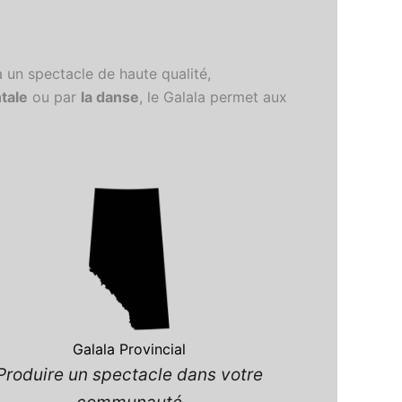
 un spectacle de haute qualité,
ntale
ou par
la danse
, le Galala permet aux
Galala Provincial
Produire un spectacle dans votre