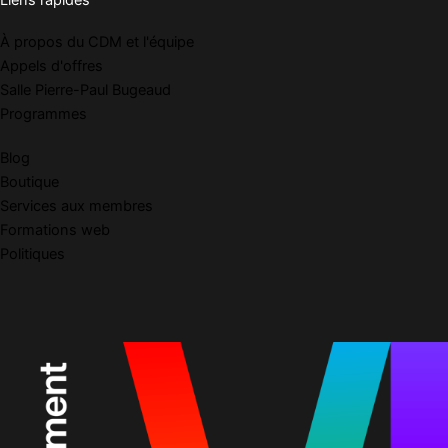
Liens rapides
À propos du CDM et l'équipe
Appels d'offres
Salle Pierre-Paul Bugeaud
Programmes
Blog
Boutique
Services aux membres
Formations web
Politiques