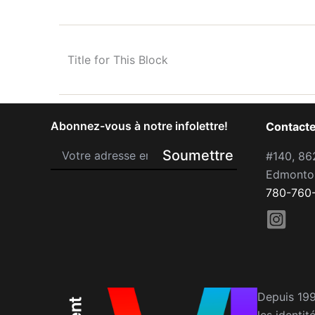
Title for This Block
Abonnez-vous à notre infolettre!
Contact
#140, 86
Edmonto
780-760
Depuis 19
les identit