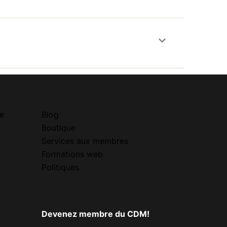
e
Blog
Boutique
Services aux membres
Formations web
Politiques
Devenez membre du CDM!