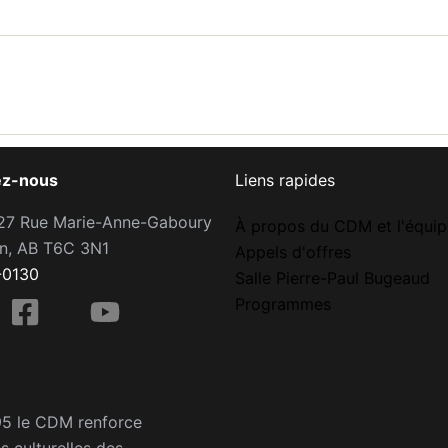
ez-nous
Liens rapides
27 Rue Marie-Anne-Gaboury
À propos du CDM et l'équip
n, AB T6C 3N1
Appels d'offres
-0130
Salle Pierre-Paul Bugeaud
Programmes
95 le CDM renforce
és culturelles des