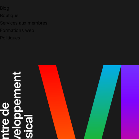
Blog
Boutique
Services aux membres
Formations web
Politiques