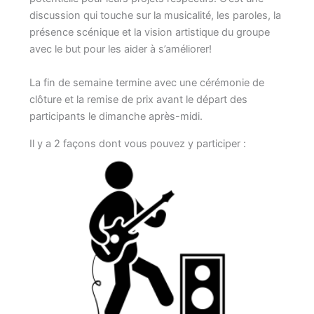
discussion qui touche sur la musicalité, les paroles, la
présence scénique et la vision artistique du groupe
avec le but pour les aider à s’améliorer!
La fin de semaine termine avec une cérémonie de
clôture et la remise de prix avant le départ des
participants le dimanche après-midi.
Il y a 2 façons dont vous pouvez y participer :