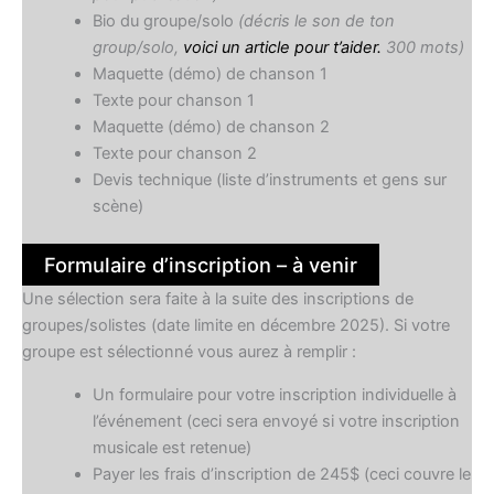
Bio du groupe/solo
(décris le son de ton
group/solo,
voici un article pour t’aider.
300 mots)
Maquette (démo) de chanson 1
Texte pour chanson 1
Maquette (démo) de chanson 2
Texte pour chanson 2
Devis technique (liste d’instruments et gens sur
scène)
Formulaire d’inscription – à venir
Une sélection sera faite à la suite des inscriptions de
groupes/solistes (date limite en décembre 2025). Si votre
groupe est sélectionné vous aurez à remplir :
Un formulaire pour votre inscription individuelle à
l’événement (ceci sera envoyé si votre inscription
musicale est retenue)
Payer les frais d’inscription de 245$ (ceci couvre le