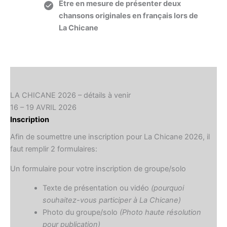
Être en mesure de présenter deux
chansons originales en français lors de
La Chicane
LA CHICANE 2026 – détails à venir
16 – 19 AVRIL 2026
Inscription
Afin de soumettre une inscription pour La Chicane 2026, il
faut remplir 2 formulaires:
Un formulaire pour votre inscription de groupe/solo
Texte de présentation ou vidéo
(pourquoi
souhaitez-vous participer à La Chicane)
Photo du groupe/solo
(Photo haute résolution
pour publication)